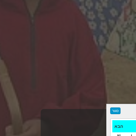
הבא
ו
ש