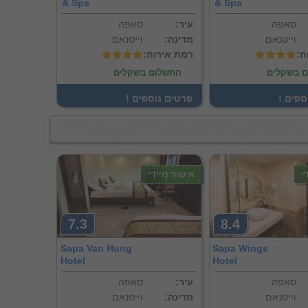
& Spa
& Spa
סאפה
:עיר
סאפה
וייטנאם
:מדינה
וייטנאם
ח
:רמת אירוח
 בשקלים
התשלום בשקלים
וספים
! פרטים נוספים
י
אישור מיידי
7.3
8.4
Sapa Van Hung
Sapa Wings
Hotel
Hotel
סאפה
:עיר
סאפה
וייטנאם
:מדינה
וייטנאם