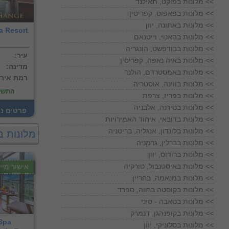
מלונות בפוקט, תאילנד <<
מלונות בפאפוס, קפריסין <<
מלונות באתונה, יוון <<
a Resort
מלונות בהאנוי, וייטנאם <<
מלונות בבודפשט, הונגריה <<
:עיר
מלונות באיה נאפה, קפריסין <<
:מדינה
מלונות באמסטרדם, הולנד <<
:רמת איר
מלונות בווינה, אוסטריה <<
התשל
מלונות בפריז, צרפת <<
מלונות בטירנה, אלבניה <<
! פרטים נ
מלונות בדובאי, איחוד האמירויות <<
מלונות בלונדון, אנגליה, בריטניה <<
מלונות ב
מלונות בברלין, גרמניה <<
מלונות ברודוס, יוון <<
מלונות באיסטנבול, טורקיה <<
אישור מייד
מלונות במנאמה, בחריין <<
מלונות בקוסטה ברווה, ספרד <<
מלונות בטאבה - סיני <<
מלונות בקופנהגן, דנמרק <<
Spa
מלונות בסלוניקי, יוון <<