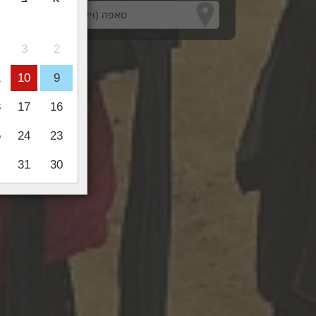
3
2
1
10
9
8
17
16
5
24
23
31
30