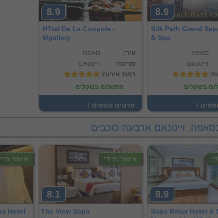
8.9
8.9
H?tel De La Coupole -
Silk Path Grand Sap
Mgallery
& Spa
סאפה
:עיר
סאפה
וייטנאם
:מדינה
וייטנאם
וח
:רמת אירוח
ום בשקלים
התשלום בשקלים
וספים
! פרטים נוספים
סאפה, וייטנאם ארבעה כוכבים
י
אישור מיידי
אישור מייד
8.1
8.9
pa Hotel
The View Sapa
Sapa Relax Hotel & 