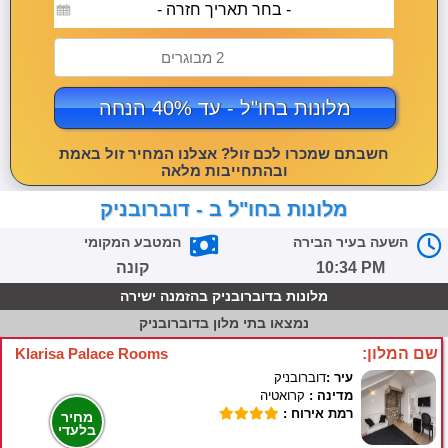
- בחר תאריך חזרה -
2 מבוגרים
מלונות בחו"ל - עד 40% הנחה
חשבתם שמכרו לכם זול? אצלנו המחיר זול באמת
ובהתחייבות מלאה
מלונות בחו"ל ב - דוברובניק
השעה בעיר הבירה
המטבע המקומי
10:34 PM
קונה
מלונות בדוברובניק בהזמנה ישירה
נמצאו
בתי מלון בדוברובניק
שם המלון:
Klarisa Palace Rooms
עיר :
דוברובניק
מדינה :
קרואטיה
רמת אירוח :
מחיר
בלעדי