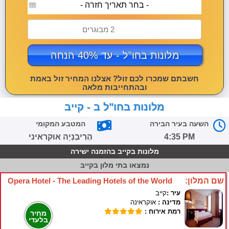
- בחר תאריך חזרה -
2 מבוגרים
מלונות בחו"ל - עד 40% הנחה
חשבתם שמכרו לכם זול? אצלנו המחיר זול באמת
ובהתחייבות מלאה
מלונות בחו"ל ב - קייב
השעה בעיר הבירה
המטבע המקומי
4:35 PM
הְרִיבְנְיָה אוקראיני
מלונות בקייב בהזמנה ישירה
נמצאו
בתי מלון בקייב
שם המלון:
Opera Hotel - The Leading Hotels of the World
עיר :
קייב
מדינה :
אוקראינה
רמת אירוח :
מחיר
בלעדי