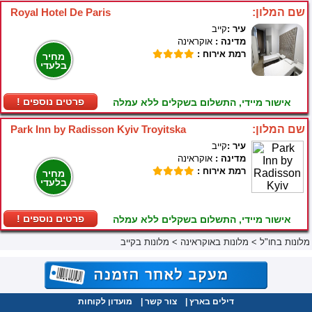
שם המלון:
Royal Hotel De Paris
עיר :
קייב
מדינה :
אוקראינה
רמת אירוח :
מחיר
בלעדי
! פרטים נוספים
אישור מיידי, התשלום בשקלים ללא עמלה
שם המלון:
Park Inn by Radisson Kyiv Troyitska
עיר :
קייב
מדינה :
אוקראינה
רמת אירוח :
מחיר
בלעדי
! פרטים נוספים
אישור מיידי, התשלום בשקלים ללא עמלה
מלונות בחו"ל
>
מלונות באוקראינה
>
מלונות בקייב
דילים בארץ
|
צור קשר
|
מועדון לקוחות