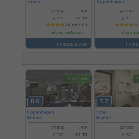
Hotels
Copenhagen
קופנהגן
:עיר
קופנהגן
דנמרק
:מדינה
דנמרק
ח
:רמת אירוח
 בשקלים
התשלום בשקלים
וספים
! פרטים נוספים
י
אישור מיידי
8.6
7.2
Copenhagen
Hotel
Strand
Mayfair
קופנהגן
:עיר
קופנהגן
דנמרק
:מדינה
דנמרק