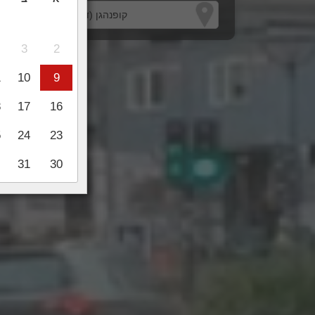
3
2
1
10
9
8
17
16
5
24
23
31
30