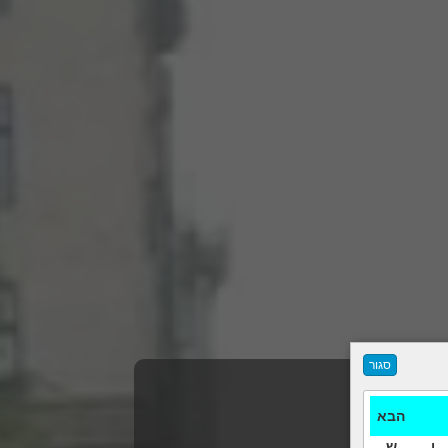
הבא
ו
ש