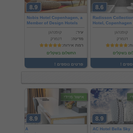
8.9
8.6
Nobis Hotel Copenhagen, a
Radisson Collectio
Member of Design Hotels
Hotel, Copenhagen
קופנהגן
:עיר
קופנהגן
דנמרק
:מדינה
דנמרק
ח
:רמת אירוח
ם בשקלים
התשלום בשקלים
וספים
! פרטים נוספים
י
אישור מיידי
8.9
8.9
A
AC Hotel Bella Sky