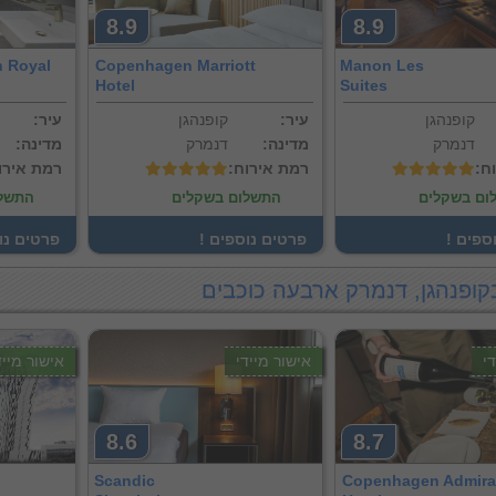
8.9
8.9
n Royal
Copenhagen Marriott
Manon Les
Hotel
Suites
קופנהגן
:עיר
קופנהגן
:עיר
דנמרק
:מדינה
דנמרק
:מדינה
וח
:רמת אירוח
:רמת אירו
ום בשקלים
התשלום בשקלים
התשלו
וספים
! פרטים נוספים
! פרטים נ
קופנהגן, דנמרק ארבעה כוכבים
י
אישור מיידי
אישור מייד
8.6
8.7
Scandic
Copenhagen Admira