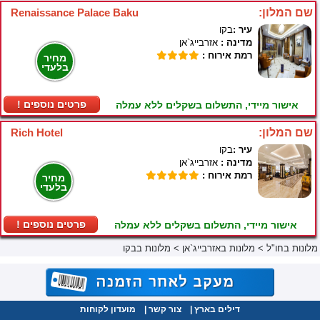
שם המלון:
Renaissance Palace Baku
עיר :
בקו
מדינה :
אזרבייג`אן
רמת אירוח :
מחיר
בלעדי
! פרטים נוספים
אישור מיידי, התשלום בשקלים ללא עמלה
שם המלון:
Rich Hotel
עיר :
בקו
מדינה :
אזרבייג`אן
רמת אירוח :
מחיר
בלעדי
! פרטים נוספים
אישור מיידי, התשלום בשקלים ללא עמלה
מלונות בחו"ל
>
מלונות באזרבייג`אן
>
מלונות בבקו
דילים בארץ
|
צור קשר
|
מועדון לקוחות