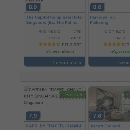
8.9
8.6
The Capitol Kempinski Hotel
Parkroyal on
Singapore [Ex. The Patina,
Pickering
Capitol Singapore]
סינגפור סיטי
:עיר
סינגפור סיטי
סינגפור
:מדינה
סינגפור
ח
:רמת אירוח
ם בשקלים
התשלום בשקלים
וספים
! פרטים נוספים
י
אישור מיידי
7.9
7.6
CAPRI BY FRASER, CHANGI
Ascott Orchard