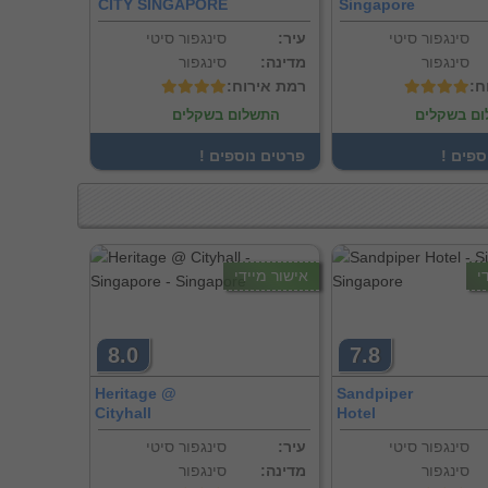
CITY SINGAPORE
Singapore
סינגפור סיטי
:עיר
סינגפור סיטי
סינגפור
:מדינה
סינגפור
ח
:רמת אירוח
ם בשקלים
התשלום בשקלים
וספים
! פרטים נוספים
י
אישור מיידי
8.0
7.8
Heritage @
Sandpiper
Cityhall
Hotel
סינגפור סיטי
:עיר
סינגפור סיטי
סינגפור
:מדינה
סינגפור