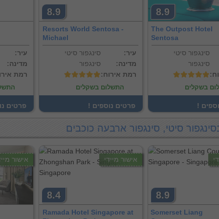
8.9
8.9
Resorts World Sentosa -
The Outpost Hotel
Michael
Sentosa
סינגפור סיטי
:עיר
סינגפור סיטי
:עיר
סינגפור
:מדינה
סינגפור
:מדינה
וח
:רמת אירוח
:רמת אירו
ום בשקלים
התשלום בשקלים
התשלו
וספים
! פרטים נוספים
! פרטים נ
סינגפור סיטי, סינגפור ארבעה כוכבים
י
אישור מיידי
אישור מייד
8.4
8.9
Ramada Hotel Singapore at
Somerset Liang