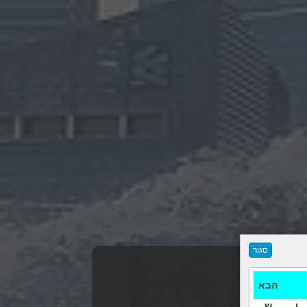
הבא
ו
ש