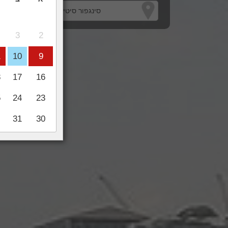
3
2
1
10
9
8
17
16
5
24
23
31
30