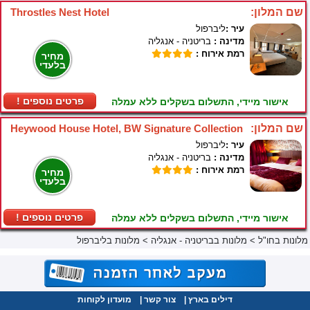
שם המלון:
Throstles Nest Hotel
עיר :
ליברפול
מדינה :
בריטניה - אנגליה
רמת אירוח :
מחיר
בלעדי
! פרטים נוספים
אישור מיידי, התשלום בשקלים ללא עמלה
שם המלון:
Heywood House Hotel, BW Signature Collection
עיר :
ליברפול
מדינה :
בריטניה - אנגליה
רמת אירוח :
מחיר
בלעדי
! פרטים נוספים
אישור מיידי, התשלום בשקלים ללא עמלה
מלונות בחו"ל
>
מלונות בבריטניה - אנגליה
>
מלונות בליברפול
דילים בארץ
|
צור קשר
|
מועדון לקוחות