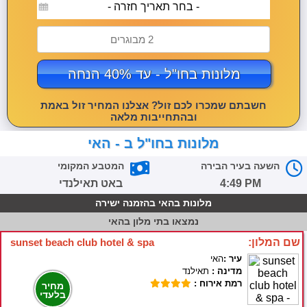
- בחר תאריך חזרה -
2 מבוגרים
מלונות בחו"ל - עד 40% הנחה
חשבתם שמכרו לכם זול? אצלנו המחיר זול באמת
ובהתחייבות מלאה
מלונות בחו"ל ב - האי
השעה בעיר הבירה
המטבע המקומי
4:49 PM
באט תאילנדי
מלונות בהאי בהזמנה ישירה
נמצאו
בתי מלון בהאי
שם המלון:
sunset beach club hotel & spa
עיר :
האי
מדינה :
תאילנד
רמת אירוח :
מחיר
בלעדי