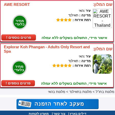
שם המלון:
AWE RESORT
עיר :
האי
מדינה :
תאילנד
רמת אירוח :
מחיר
בלעדי
! פרטים נוספים
אישור מיידי, התשלום בשקלים ללא עמלה
Explorar Koh Phangan - Adults Only Resort and
שם המלון:
Spa
עיר :
האי
מדינה :
תאילנד
רמת אירוח :
מחיר
בלעדי
! פרטים נוספים
אישור מיידי, התשלום בשקלים ללא עמלה
מלונות בחו"ל
>
מלונות בתאילנד
>
מלונות בהאי
דילים בארץ
|
צור קשר
|
מועדון לקוחות