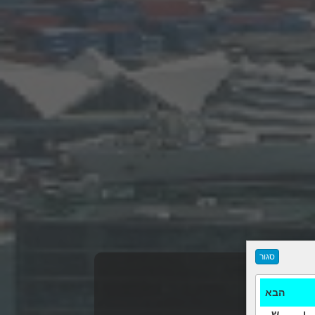
הבא
ו
ש