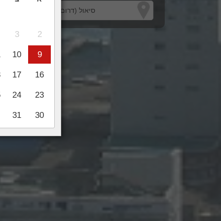
3
2
1
10
9
8
17
16
5
24
23
31
30