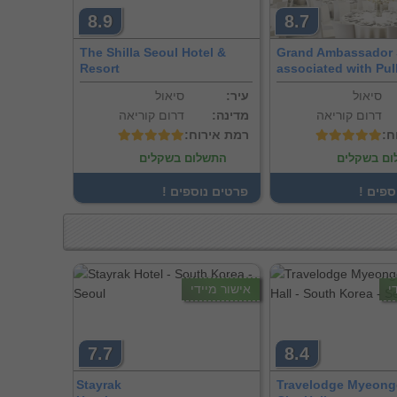
8.9
8.7
The Shilla Seoul Hotel &
Grand Ambassador 
Resort
associated with Pu
סיאול
:עיר
סיאול
דרום קוריאה
:מדינה
דרום קוריאה
ח
:רמת אירוח
ם בשקלים
התשלום בשקלים
וספים
! פרטים נוספים
י
אישור מיידי
7.7
8.4
Stayrak
Travelodge Myeon