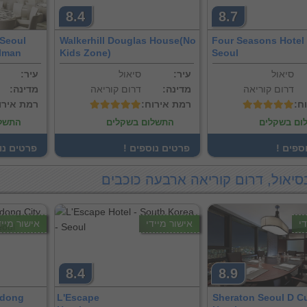
8.4
8.7
Seoul
Walkerhill Douglas House(No
Four Seasons Hotel
llman
Kids Zone)
Seoul
סיאול
:עיר
סיאול
:עיר
דרום קוריאה
:מדינה
דרום קוריאה
:מדינה
וח
:רמת אירוח
:רמת אירו
ום בשקלים
התשלום בשקלים
התשלו
וספים
! פרטים נוספים
! פרטים נ
סיאול, דרום קוריאה ארבעה כוכבים
י
אישור מיידי
אישור מייד
8.4
8.9
gdong
L'Escape
Sheraton Seoul D C