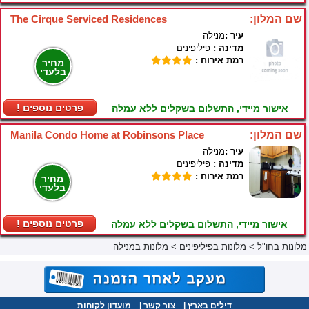
שם המלון:
The Cirque Serviced Residences
עיר :
מנילה
מדינה :
פיליפינים
רמת אירוח :
מחיר
בלעדי
! פרטים נוספים
אישור מיידי, התשלום בשקלים ללא עמלה
שם המלון:
Manila Condo Home at Robinsons Place
עיר :
מנילה
מדינה :
פיליפינים
רמת אירוח :
מחיר
בלעדי
! פרטים נוספים
אישור מיידי, התשלום בשקלים ללא עמלה
מלונות בחו"ל
>
מלונות בפיליפינים
>
מלונות במנילה
דילים בארץ
|
צור קשר
|
מועדון לקוחות