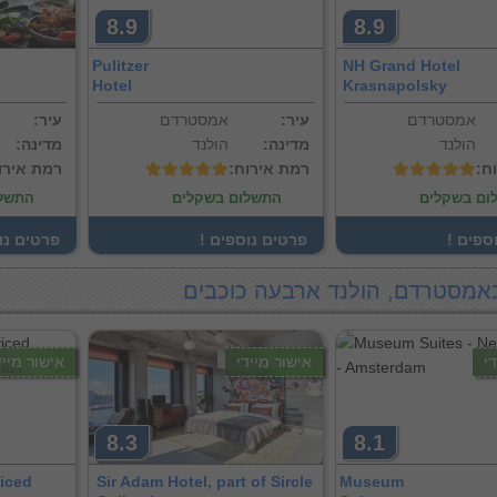
8.9
8.9
Pulitzer
NH Grand Hotel
Hotel
Krasnapolsky
אמסטרדם
:עיר
אמסטרדם
:עיר
הולנד
:מדינה
הולנד
:מדינה
וח
:רמת אירוח
:רמת אירו
ום בשקלים
התשלום בשקלים
התשלו
וספים
! פרטים נוספים
! פרטים נ
באמסטרדם, הולנד ארבעה כוכבים
י
אישור מיידי
אישור מייד
8.3
8.1
iced
Sir Adam Hotel, part of Sircle
Museum