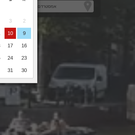
3
2
1
10
9
8
17
16
5
24
23
31
30