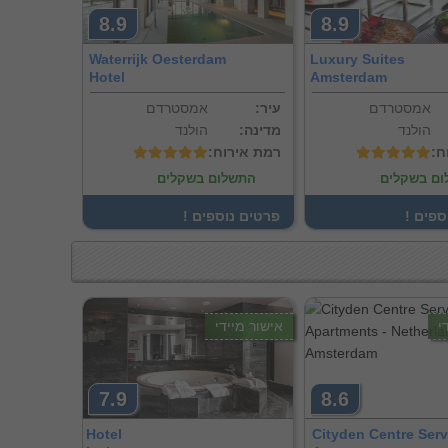
8.9
8.9
Waterrijk Oesterdam
Luxury Suites
Hotel
Amsterdam
אמסטרדם
:עיר
אמסטרדם
הולנד
:מדינה
הולנד
ח
:רמת אירוח
ם בשקלים
התשלום בשקלים
וספים
! פרטים נוספים
י
אישור מיידי
7.9
8.6
Hotel
Cityden Centre Serv