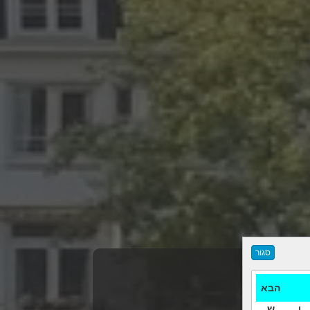
הבא
ו
ש