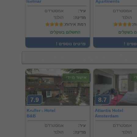
Iselmar
Apartments
אמסטרדם
:עיר
אמסטרדם
הולנד
:מדינה
הולנד
ח
:רמת אירוח
ם בשקלים
התשלום בשקלים
וספים
! פרטים נוספים
י
אישור מיידי
7.9
8.7
Kruller - Hotel
Atlantis Hotel
B&B
Amsterdam
אמסטרדם
:עיר
אמסטרדם
הולנד
:מדינה
הולנד