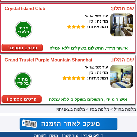
שם המלון:
Crystal Island Club
עיר :
שאנגחאי
מדינה :
סין
רמת אירוח :
מחיר
בלעדי
! פרטים נוספים
אישור מיידי, התשלום בשקלים ללא עמלה
שם המלון:
Grand Trustel Purple Mountain Shanghai
עיר :
שאנגחאי
מדינה :
סין
רמת אירוח :
מחיר
בלעדי
! פרטים נוספים
אישור מיידי, התשלום בשקלים ללא עמלה
מלונות בחו"ל
>
מלונות בסין
>
מלונות בשאנגחאי
דילים בארץ
|
צור קשר
|
מועדון לקוחות