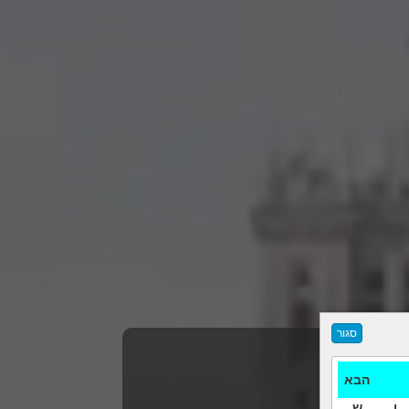
הבא
ו
ש