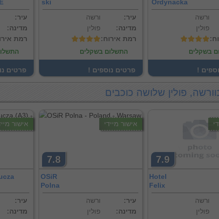
E
ski
Ordynacka
ורשה
:עיר
ורשה
:עיר
פולין
:מדינה
פולין
:מדינה
וח
:רמת אירוח
:רמת אירו
ם בשקלים
התשלום בשקלים
התשלום
וספים
! פרטים נוספים
! פרטים נ
וורשה, פולין שלושה כוכבים
י
אישור מיידי
אישור מייד
7.8
7.9
ucza
OSiR
Hotel
Polna
Felix
ורשה
:עיר
ורשה
:עיר
פולין
:מדינה
פולין
:מדינה