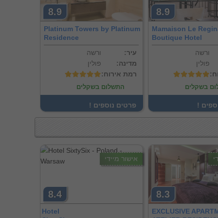
8.9
8.9
Platinum Towers by Platinum
Mamaison Le Regin
Residence
Boutique Hotel
ורשה
:עיר
ורשה
פולין
:מדינה
פולין
ח
:רמת אירוח
ם בשקלים
התשלום בשקלים
וספים
! פרטים נוספים
י
אישור מיידי
8.4
8.3
Hotel
EXCLUSIVE APARTM