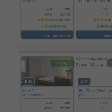
SixtySix
ATELIER RESIDENC
ורשה
:עיר
ורשה
פולין
:מדינה
פולין
ח
:רמת אירוח
 בשקלים
התשלום בשקלים
וספים
! פרטים נוספים
י
אישור מיידי
6.9
7.2
Hotel ?
ShortStayPoland Kr
azienkowski
(A3)
ורשה
:עיר
ורשה
פולין
:מדינה
פולין