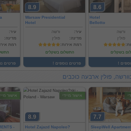
8.9
8.6
a
Warsaw Presidential
Hotel
Hotel
Bellotto
ורשה
:עיר
ורשה
:עיר
פולין
:מדינה
פולין
:מדינה
וח
:רמת אירוח
:רמת אירו
ום בשקלים
התשלום בשקלים
התשלו
וספים
! פרטים נוספים
! פרטים נ
וורשה, פולין ארבעה כוכבים
י
אישור מיידי
אישור מייד
8.9
7.7
ENTS -
Hotel Zajazd Napoleo?
SleepWell Apartmen