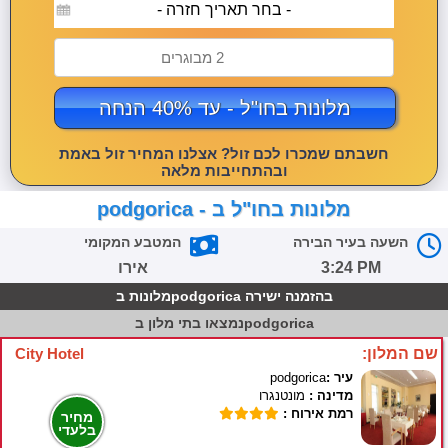
- בחר תאריך חזרה -
2 מבוגרים
מלונות בחו"ל - עד 40% הנחה
חשבתם שמכרו לכם זול? אצלנו המחיר זול באמת
ובהתחייבות מלאה
מלונות בחו"ל ב - podgorica
השעה בעיר הבירה
המטבע המקומי
3:24 PM
אירו
מלונות בpodgorica בהזמנה ישירה
בתי מלון בpodgorica
נמצאו
שם המלון:
City Hotel
עיר :
podgorica
מדינה :
מונטנגרו
רמת אירוח :
מחיר
בלעדי