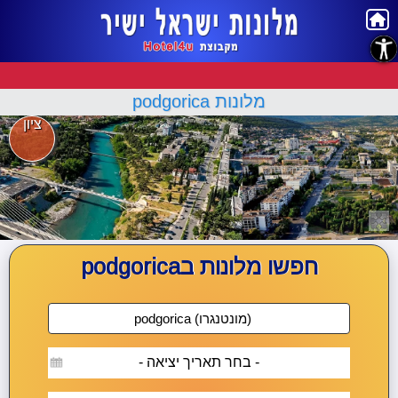
נגישות
מלונות podgorica
ציון
חפשו מלונות בpodgorica
- בחר תאריך יציאה -