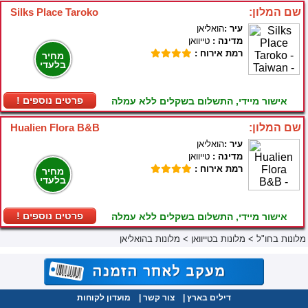
שם המלון:
Silks Place Taroko
עיר :
הואליאן
מדינה :
טייוואן
רמת אירוח :
מחיר
בלעדי
! פרטים נוספים
אישור מיידי, התשלום בשקלים ללא עמלה
שם המלון:
Hualien Flora B&B
עיר :
הואליאן
מדינה :
טייוואן
רמת אירוח :
מחיר
בלעדי
! פרטים נוספים
אישור מיידי, התשלום בשקלים ללא עמלה
מלונות בחו"ל
>
מלונות בטייוואן
>
מלונות בהואליאן
דילים בארץ
|
צור קשר
|
מועדון לקוחות