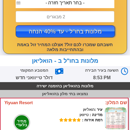
- בחר תאריך חזרה -
2 מבוגרים
מלונות בחו"ל - עד 40% הנחה
חשבתם שמכרו לכם זול? אצלנו המחיר זול באמת
ובהתחייבות מלאה
מלונות בחו"ל ב - הואליאן
השעה בעיר הבירה
המטבע המקומי
8:53 PM
דולר טייוואני חדש
מלונות בהואליאן בהזמנה ישירה
נמצאו
בתי מלון בהואליאן
שם המלון:
Yiyuan Resort
עיר :
הואליאן
מדינה :
טייוואן
רמת אירוח :
מחיר
בלעדי