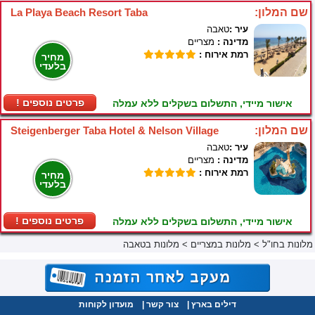
שם המלון:
La Playa Beach Resort Taba
עיר :
טאבה
מדינה :
מצריים
רמת אירוח :
מחיר
בלעדי
! פרטים נוספים
אישור מיידי, התשלום בשקלים ללא עמלה
שם המלון:
Steigenberger Taba Hotel & Nelson Village
עיר :
טאבה
מדינה :
מצריים
רמת אירוח :
מחיר
בלעדי
! פרטים נוספים
אישור מיידי, התשלום בשקלים ללא עמלה
מלונות בחו"ל
>
מלונות במצריים
>
מלונות בטאבה
דילים בארץ
|
צור קשר
|
מועדון לקוחות