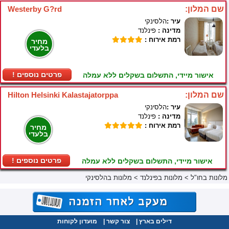
שם המלון:
Westerby G?rd
עיר :
הלסינקי
מדינה :
פינלנד
רמת אירוח :
מחיר
בלעדי
! פרטים נוספים
אישור מיידי, התשלום בשקלים ללא עמלה
שם המלון:
Hilton Helsinki Kalastajatorppa
עיר :
הלסינקי
מדינה :
פינלנד
רמת אירוח :
מחיר
בלעדי
! פרטים נוספים
אישור מיידי, התשלום בשקלים ללא עמלה
מלונות בחו"ל
>
מלונות בפינלנד
>
מלונות בהלסינקי
דילים בארץ
|
צור קשר
|
מועדון לקוחות