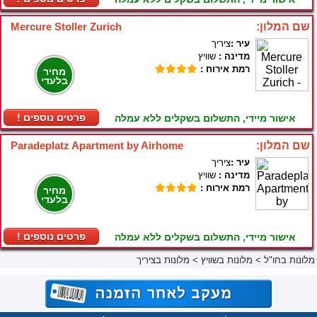
שם המלון:
Mercure Stoller Zurich
עיר :
ציריך
מדינה :
שוויץ
רמת אירוח :
מחיר
בלעדי
! פרטים נוספים
אישור מיידי, התשלום בשקלים ללא עמלה
שם המלון:
Paradeplatz Apartment by Airhome
עיר :
ציריך
מדינה :
שוויץ
רמת אירוח :
מחיר
בלעדי
! פרטים נוספים
אישור מיידי, התשלום בשקלים ללא עמלה
מלונות בחו"ל
>
מלונות בשוויץ
>
מלונות בציריך