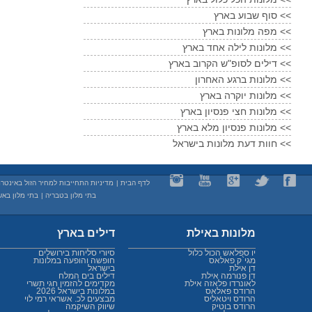
סוף שבוע בארץ <<
מפה מלונות בארץ <<
מלונות לילה אחד בארץ <<
דילים לסופ"ש הקרוב בארץ <<
מלונות ברגע האחרון <<
מלונות יוקרה בארץ <<
מלונות חצי פנסיון בארץ <<
מלונות פנסיון מלא בארץ <<
חוות דעת מלונות בישראל <<
לדף הבית
|
מדיניות התחייבות למחיר הזול באינטר
בתי מלון בטבריה
|
בתי מלון באש
מלונות באילת
דילים בארץ
יו ספלאש הכול כלול
סיורי סליחות בירושלים
מגי`ק פאלאס
חופשה והופעה במלונות
דן אילת
בישראל
דן פנורמה אילת
דילים בים המלח
לאונרדו פלאזה אילת
מקדימים להזמין חגי תשרי
הרודס פאלאס
במלונות בישראל 2026
הרודס ויטאליס
מבצעים לכ. אשראי רמי לוי
הרודס בוטיק
שיווק השיקמה