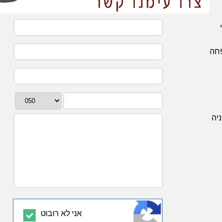
חה
יה
אני לא רובוט