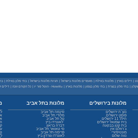
נט
|
דילים בארץ
|
מלונות באילת
|
מאמרים מלונות בישראל
|
תגיות מלונות בישראל
|
בתי מלון באילת
|
בת
קלון
|
בתי מלון בנצרת
|
בתי מלון בצפון
|
מלונות בארץ
|
Hotel4u - הוטל פור יו
|
כל הקודם זוכה
|
דילים ל
מלונות בירושלים
מלונות בתל אביב
מ
נוֹצֶ`ה ירושלים
סינמה תל אביב
לא
פוסט ירושלים
מלודי תל אביב
אל
הילל 11 ירושלים
טל תל אביב
או
בית שמואל ירושלים
לאונרדו ביץ`
הר
בית קטן בבקעה
דברה בראון
קל
ג`רוזלם אין
סי טאואר תל אביב
עי
מונטיפיורי
פרימה תל אביב
נו
נווה שלום
לאונרדו גורדון ביץ
לו