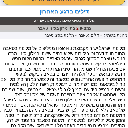
דילים ברגע האחרון
מלונות בסיני טאבה בהזמנה ישירה
נמצאו
2
בתי מלון בסיני טאבה
מלונות בישראל
>
דילים לטאבה
>
מלונות בסיני טאבה
מלונות ישראל ישיר מקבוצת Hotel4u ממליצים על מלונות בטאבה
מתוך חוות דעת וכן ביקורות של אורחים ששהו במלון, סיני, מרכז
הנופש טאבה הסמוך לגבול ישראל מצריים, מהווה מקום נופש
בינלאומי מבוקש, השמש הזורחת שם רב ימות השנה, הים האדום
עם צבעו הכחול השמימי, הרי סיני המזדקרים מכול עבר ונותנים
הרגשת בראשית, כול אלה יחד יוצרים בטאבה ביקוש לנופש
המחפש חופשה אחרת. נופש בטאבה זה לנפוש במחר בתי מלון עם
ניהול בינלאומי כמו רשת מריוט העולמית, רשת הילטון העולמית
ורשת מובנפיק הידועה. סמוך לגבול ישראל – מצריים, ישנם שני בתי
מלון שההגעה אליהם אינה מחייבת תשלום של מס נמל בצד
הישראלי וגם בצד המצרי. במלון הילטון טאבה ישנו קזינו גדול פעיל
המהווה מקום מבוקש על ידי מספר ישראלים לא קטן . גם הסמיכות
של טאבה לאילת מוסיפה לכך שהבילוי בטאבה מהנה במחיר סביר .
המלונות מצוידים במחר גדול של אטרקציות, בריכות שחייה וספא
והמון פעילות לילדים ולמשפחה . מלונות בטאבה בהזמנה ישירה,
מחירים ומבצעים מיוחדים באתר מלונות ישראל ישיר מקבוצת