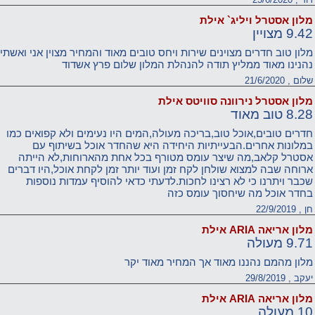
מלון אסטרל ויליג` אילת
9.42 מצויין
מלון טוב חדרים מצוינים שירות ויחס טובים מאוד והמחיר מצוין אני ואשתי
נהנינו מאוד ממליץ תודה להנהלת המלון שלום פרץ אשדוד
שלום , 21/6/2020
מלון אסטרל נירוונה סוויטס אילת
8.28 טוב מאוד
חדרים טובים,אוכל טוב,בריכה מעולה,המים היו נעימים ולא קפואים כמו
במלונות אחרים.הבעייתיות היחידה היא שהחדר אוכל בשיתוף עם
אסטרל קלאב,מה שיצר עומס מטורף בכל אחת מהארוחות,לא הייתה
ארוחה שבה למצוא שולחן לקח זמן ועוד יותר זמן לקחת אוכל,היו דברים
שכבר ויתרנו כי לא רצינו לחכות.לדעתי כדאי להוסיף עמדות נוספות
בחדר אוכל מה שיחסוך עומס כזה
חן , 22/9/2019
מלון אריאה ARIA אילת
9.71 מעולה
מלון מהמם נהננו מאוד אך המחיר מאוד יקר
יעקב , 29/8/2019
מלון אריאה ARIA אילת
10 מעולה