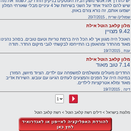
יש לתדרך את אנשי משק הבית העוסקים בניקיון החדרים, לשמור את מה
שיש להם להגיד אחד על השני בשיחות של 4 עיניים מבלי שאורחי המלון
ישמעו אותם, זה נורא צורם באוזן.
שמוליק/ שרית , 20/7/2015
מלון קלאב הוטל אילת
9.42 מצויין
האוכל היה מגוון אך לא הכל היה ברמת טריות וטעם טובים. בסהכ נהנינו
מאוד מהחדר ומהאופן בו התייחסו לבקשתי לגבי מיקום החדר. תודה
ענת , 19/7/2015
מלון קלאב הוטל אילת
7.14 טוב מאוד
החדרים מעולים ומושלמים למשפחה עם ילדים. הציוד מיושן, המזרן
במיטה היה על הפנים והמצעים לעתים הגיעו עם עובש. השירות אדיב
מאוד ומלא אטרקציות לילדים.
דינה , 19/7/2015
מלונות בישראל
>
דילים רשת קלאב הוטל
>
רשת קלאב הוטל