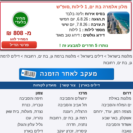
מלון אלמרה בת ים, 1 לילות ,סופ"ש
בסיס אירוח :
לינה בלבד
מחיר
ת.הגעה :
6.8.26, יום חמישי
בלעדי
ת.עזיבה :
7.8.26, יום שישי
מספר לילות :
1 לילות
₪ 808 -מ
דירוג גולשים :
דירוג טוב מאוד
המחיר לזוג
פרטי הדיל
נותרו 5 חדרים למבצע זה !
מלונות בישראל
>
דילים בישראל
>
מלונות ברמת גן, בת ים, רחובות
>
דילים לרמת
גן, בת ים, רחובות
דילים בארץ
|
צור קשר
|
מועדון לקוחות
דרום
מרכז
צפון
מלונות באילת
ירושלים והסביבה
חיפה והסביבה
ים המלח והסביבה
תל אביב והסביבה
טבריה, כנרת
מצפה רמון, ערד, ירוחם
הרצליה, רעננה
נצרת, מעלות, בית שאן
אשקלון, באר שבע
רמת גן, בת ים, רחובות
נהריה, עכו
אשדוד והסביבה
נתניה, חדרה
גליל עליון והגולן
טאבה
קיסריה, זכרון יעקב
דילים בארץ