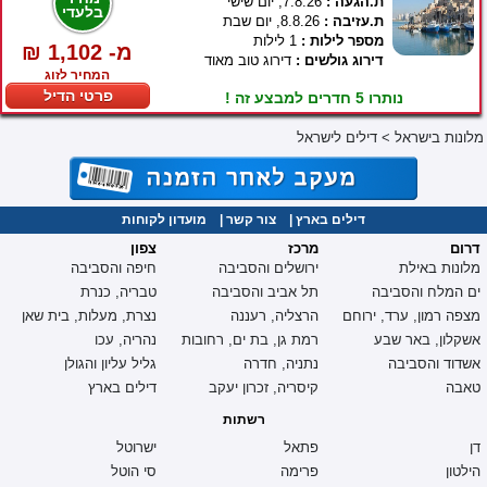
ת.הגעה :
7.8.26, יום שישי
בלעדי
ת.עזיבה :
8.8.26, יום שבת
מספר לילות :
1 לילות
₪ 1,102 -מ
דירוג גולשים :
דירוג טוב מאוד
המחיר לזוג
פרטי הדיל
נותרו 5 חדרים למבצע זה !
מלונות בישראל
>
דילים לישראל
דילים בארץ
|
צור קשר
|
מועדון לקוחות
דרום
מרכז
צפון
מלונות באילת
ירושלים והסביבה
חיפה והסביבה
ים המלח והסביבה
תל אביב והסביבה
טבריה, כנרת
מצפה רמון, ערד, ירוחם
הרצליה, רעננה
נצרת, מעלות, בית שאן
אשקלון, באר שבע
רמת גן, בת ים, רחובות
נהריה, עכו
אשדוד והסביבה
נתניה, חדרה
גליל עליון והגולן
טאבה
קיסריה, זכרון יעקב
דילים בארץ
רשתות
דן
פתאל
ישרוטל
הילטון
פרימה
סי הוטל