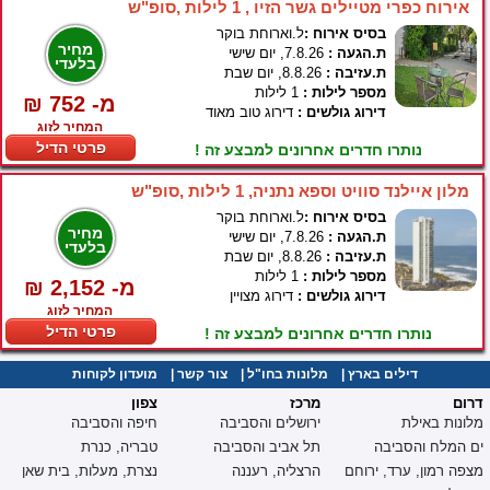
אירוח כפרי מטיילים גשר הזיו , 1 לילות ,סופ"ש
בסיס אירוח :
ל.וארוחת בוקר
מחיר
ת.הגעה :
7.8.26, יום שישי
בלעדי
ת.עזיבה :
8.8.26, יום שבת
מספר לילות :
1 לילות
₪ 752 -מ
דירוג גולשים :
דירוג טוב מאוד
המחיר לזוג
פרטי הדיל
נותרו חדרים אחרונים למבצע זה !
מלון איילנד סוויט וספא נתניה, 1 לילות ,סופ"ש
בסיס אירוח :
ל.וארוחת בוקר
מחיר
ת.הגעה :
7.8.26, יום שישי
בלעדי
ת.עזיבה :
8.8.26, יום שבת
מספר לילות :
1 לילות
₪ 2,152 -מ
דירוג גולשים :
דירוג מצויין
המחיר לזוג
פרטי הדיל
נותרו חדרים אחרונים למבצע זה !
דילים בארץ
|
מלונות בחו"ל
|
צור קשר
|
מועדון לקוחות
דרום
מרכז
צפון
מלונות באילת
ירושלים והסביבה
חיפה והסביבה
ים המלח והסביבה
תל אביב והסביבה
טבריה, כנרת
מצפה רמון, ערד, ירוחם
הרצליה, רעננה
נצרת, מעלות, בית שאן