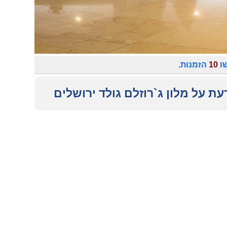
שו
10
הזמנות.
עת על מלון ג`רוזלם גולד ירושלים
עולה, ביקורת ממוצעת 10
י , 22/9/2023
, יחס הצוות מצוין ממליץ להתאכסן שם