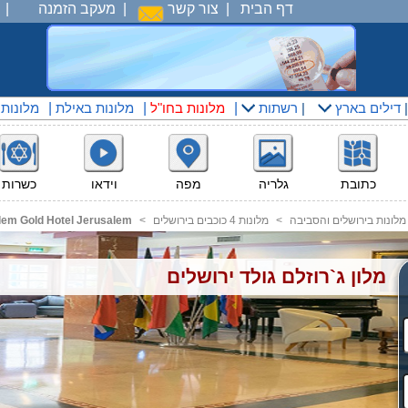
דף הבית
|
צור קשר
|
מעקב הזמנה
|
דילים בארץ
|
רשתות
|
מלונות בחו"ל
|
מלונות באילת
|
מלונות
כתובת
גלריה
מפה
וידאו
כשרות
מלונות בירושלים והסביבה
<
מלונות 4 כוכבים בירושלים
<
lem Gold Hotel Jerusalem
מלון ג`רוזלם גולד ירושלים