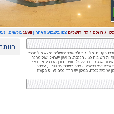
לון ג`רוזלם גולד ירושלים
צפו בשבוע האחרון
1590
גולשים, ונע
חוות ד
ז הקניות. מלון ג`רוזלם גולד ירושלים נמצא מול מרכז
ות חשובות כגון: הכנסת, מוזיאון ישראל, שוק מחנה
יהודה, המדרחוב ועוד. במלון ג`רוזלם גולד ירושלים 196 חדרי אירוח אלגנטיים כולל 24 סוויטות וכן מרכז עסקים מצויד
ומשוכלל. למלון חניה בתשלום. אינטרנט אלחוטי חינם. מעלית שבת לפי דרישה. עזיבה בשבת עד 11:00, עזיבה
ציון: מ
 יש בית כנסת. במלון יש חדרי נכים (ע``פ בקשה
חוות דעת של יש
מלון מעולה