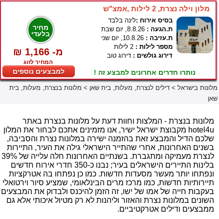
מלון וילה נצרת, 2 לילות ,אמצ"ש
בסיס אירוח :
לינה בלבד
מחיר
ת.הגעה :
8.8.26, יום שבת
בלעדי
ת.עזיבה :
10.8.26, יום שני
מספר לילות :
2 לילות
₪ 1,166 -מ
דירוג גולשים :
דירוג טוב
המחיר לזוג
למבצעים נוספים
נותרו חדרים אחרונים למבצע זה !
מלונות בישראל
>
דילים לנצרת, מעלות, בית שאן
>
מלונות בנצרת, מעלות, בית
שאן
מלונות בנצרת - המלצות וחוות דעת על מלונות בנצרת באתר
hotel4u מקבוצת ישראל ישיר, אנו מזמינים אתכם לבחור את המלון
שלכם הדיל והמבצע זאת בהזמנה ישירה במלונות נצרת והסביבה,
בשנים האחרונות, אחרי שהתייר הישראלי גילה את העיר, התיירות
לנצרת מעמיקה ומתגברת. בשנתיים האחרונות חלה עלייה של 39%
בלינות התיירים הישראלים בעיר; נבנו כ-350 חדרי אירוח חדשים
ונפתחו יותר מעשר מסעדות חדשות. כמו כן נפתחו בה אטרקציות
תיירותיות חדשות, כמו מרכז מרים הבינלאומי, שמציע סיור וירטואלי
בעקבות חייה של אמו של ישו, זה הזמן להיכנס ולבדוק את המבצעים
השונים במלונות נצרת והאזור וליהנות לא רק מטיול איכותי אלא גם
ממבצעים ודילים אטרקטיביים.