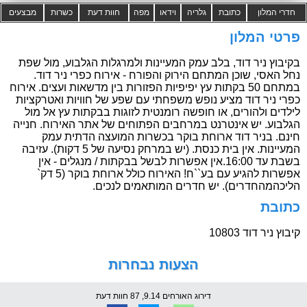
חדרי המלון
כתובת
גלריה
וידאו
מפה
חוות דעת
כשרות
מבצעים
פרטי המלון
בקיבוץ ניר דוד, בלב עמק המעיינות ולמרגלות הגלבוע, מול שפת
נחל האסי, שוכן המתחם הירוק והפורח - אירוח כפרי ניר דוד.
במתחם 50 בקתות עץ יפיפיות הפזורות בין מדשאות ועצים. אירוח
כפרי ניר דוד מציע נופש משפחתי עם שפע של חוויות ואטרקציות
לילדים ולהורים, או חופשה רומנטית לזוגות בבקתות עץ אל מול
הגלבוע. יש אינטרנט במרחבים הפתוחים של אתר האירוח. חנייה
חינם. בניר דוד ארוחת בוקר בכשרות המועצה הדתית עמק
המעיינות. אין בית כנסת. (יש במרחק נסיעה של 5 דקות). עזיבה
בשבת עד 16:00.אין אפשרות לבשל בבקתות / מנגלים - אין
אפשרות להגיע עם בע``ח! האירוח כולל ארוחת בוקר (5 דק`
הליכהמהחדרים). יש חדרים המותאמים לנכים.
כתובת
קיבוץ ניר דוד 10803
הצעות נבחרות
דירוג האורחים 9.14, 87 חוות דעת