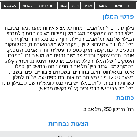
חדרי המלון
כתובת
גלריה
וידאו
מפה
חוות דעת
כשרות
מבצעים
פרטי המלון
מלון גרנד ביץ` תל אביב המחודש, מציע אירוח מהנה, מזון משובח,
בילוי בבריכה המשקיפה מגג המלון ומיקום מעולה הסמוך למרכזי
הבילוי של נמל תל אביב, הטיילת וחוף הים. בכל חדרי מלון גרנד
ביץ` טלוויזיה עם ערוצי לווין, , מקרר לשימוש האורחים, סט קומקום
וספלים להכנת קפה, מזגן, כספת דיגיטלית, וחדר אמבטיה מפנק.
אורחי חדרי עסקים וחדרי פרימיום נהנים משימוש חינם ``במרכז
העסקים`` של המלון הכולל מחשב, מדפסת, אינטרנט ושתיה קלה.
בסמוך למלון גרנד ביץ` תל אביב חניה נוחה (בתשלום). למלון
אינטרנט אלחוטי חינם בחדרים ובשטחים ציבוריים. פינוי בשבת
בשעה 12:00 פינוי מאוחר בתיאום ובתוספת 250 ש``ח. למלון
כשרות הרבנות ת``א. במלון יש בית כנסת ומעלית שבת. במלון גרנד
ביץ` תל אביב יש חדרי נכים (ע``פ בקשה מראש).
כתובת
רח` הירקון 250, תל אביב
הצעות נבחרות