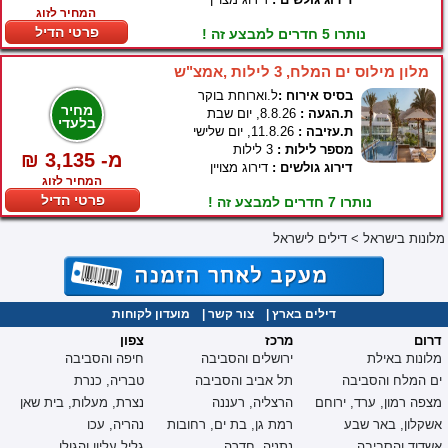
המחיר לזוג
פרטי הדיל
נותרו 5 חדרים למבצע זה !
מלון מילוס ים המלח, 3 לילות ,אמצ"ש
בסיס אירוח :
ל.וארוחת בוקר
מחיר
ת.הגעה :
8.8.26, יום שבת
בלעדי
ת.עזיבה :
11.8.26, יום שלישי
מספר לילות :
3 לילות
₪ 3,135 -מ
דירוג גולשים :
דירוג מצויין
המחיר לזוג
פרטי הדיל
נותרו 7 חדרים למבצע זה !
מלונות בישראל
>
דילים לישראל
דילים בארץ
|
צור קשר
|
מועדון לקוחות
דרום
מרכז
צפון
מלונות באילת
ירושלים והסביבה
חיפה והסביבה
ים המלח והסביבה
תל אביב והסביבה
טבריה, כנרת
מצפה רמון, ערד, ירוחם
הרצליה, רעננה
נצרת, מעלות, בית שאן
אשקלון, באר שבע
רמת גן, בת ים, רחובות
נהריה, עכו
אשדוד והסביבה
נתניה, חדרה
גליל עליון והגולן