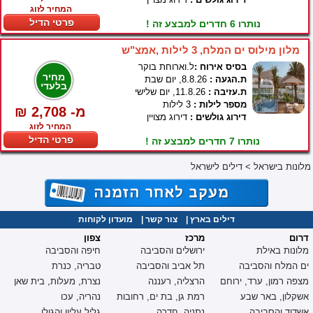
המחיר לזוג
פרטי הדיל
נותרו 6 חדרים למבצע זה !
מלון מילוס ים המלח, 3 לילות ,אמצ"ש
בסיס אירוח :
ל.וארוחת בוקר
מחיר
ת.הגעה :
8.8.26, יום שבת
בלעדי
ת.עזיבה :
11.8.26, יום שלישי
מספר לילות :
3 לילות
₪ 2,708 -מ
דירוג גולשים :
דירוג מצויין
המחיר לזוג
פרטי הדיל
נותרו 7 חדרים למבצע זה !
מלונות בישראל
>
דילים לישראל
דילים בארץ
|
צור קשר
|
מועדון לקוחות
דרום
מרכז
צפון
מלונות באילת
ירושלים והסביבה
חיפה והסביבה
ים המלח והסביבה
תל אביב והסביבה
טבריה, כנרת
מצפה רמון, ערד, ירוחם
הרצליה, רעננה
נצרת, מעלות, בית שאן
אשקלון, באר שבע
רמת גן, בת ים, רחובות
נהריה, עכו
אשדוד והסביבה
נתניה, חדרה
גליל עליון והגולן