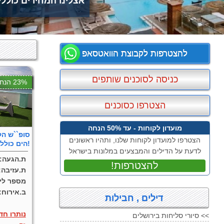
אצלינו המחירים כולל
להצטרפות לקבוצת הוואטסאפ
כניסה לסוכנים שותפים
23% הנחה
הצטרפו כסוכנים
מועדון לקוחות - עד 50% הנחה
סופ``ש הק
הצטרפו למועדון לקוחות שלנו, ותהיו ראשונים
הים כולל עזיבה בצאת השבת!
לדעת על הדילים והמבצעים במלונות בישראל
ת.הגעה:
!להצטרפות
ת.עזיבה
מספר ליל
ב.אירוח:
דילים , חבילות
נותרו חד
סיורי סליחות בירושלים <<