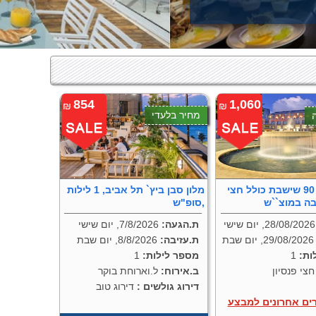
854
1,060
₪
₪
מחיר בלעדי
מחיר דקה 90 שישבת כולל חצי
מלון סבן ביץ` תל אביב, 1 לילות
יבה במוצ``ש
,סופ"ש
ם שישי
ת.הגעה:
7/8/2026, יום שישי
29/08/2026, יום שבת
ת.עזיבה:
8/8/2026, יום שבת
ות:
1
מספר לילות:
1
צי פנסיון
ב.אירוח:
ל.וארוחת בוקר
דירוג גולשים :
דירוג טוב
רים אחרונים למבצע