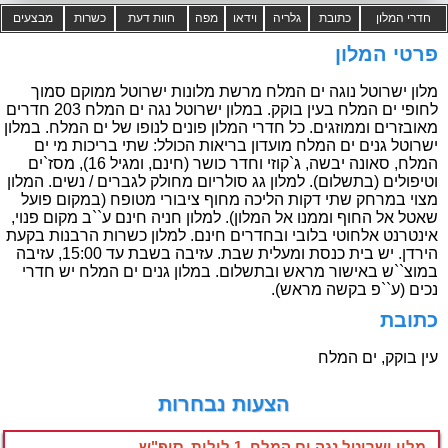
חדרי המלון
כתובת
גלריה
וידאו
מפה
חוות דעת
כשרות
מבצעים
פרטי המלון
מלון ישרוטל נוגה ים המלח מרשת מלונות ישרוטל ממוקם סמוך
לחופי ים המלח בעין בוקק. במלון ישרוטל נגה ים המלח 203 חדרים
מאובזרים וממוזגים. כל חדרי המלון פונים לנופו של ים המלח. במלון
ישרוטל גנים ים המלח מועדון בריאות הכולל: שתי בריכות מי ים
המלח, סאונה יבשה, ג`קוזי וחדר כושר (חינם, ומגיל 16), מסז`ים
וטיפולים (בתשלום). למלון גג סולריום מחולק לגברים / נשים. המלון
מצוי במרחק שתי דקות הליכה מחוף ציבורי מטופח (במקום פועל
שאטל אל החוף וממנו אל המלון). למלון חניה חינם ע``ב מקום פנוי,
אינטרנט אלחוטי בלובי ובחדרים חינם. למלון כשרות הרבנות בקעת
הירדן. יש בית כנסת ומעלית שבת. עזיבה בשבת עד 15:00, עזיבה
במוצ``ש באישור מראש ובתשלום. במלון גנים ים המלח יש חדרי
נכים (ע``פ בקשה מראש).
כתובת
עין בוקק, ים המלח
הצעות נבחרות
מלון ישרוטל נגה ים המלח, 1 לילות ,סופ"ש