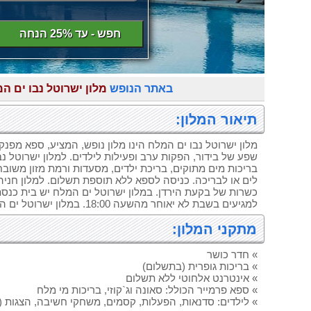
חפש - עד 25% הנחה
באתר הנופש
מלון ישרוטל נבו ים ה
תיאור המלון:
מלון ישרוטל נבו ים המלח הינו מלון נופש, המציע, ספא מפנ
שפע של בידור, הפקות ערב ופעילות לילדים. למלון ישרוטל נב
לים או לבריכה. כניסה לספא ללא תוספת תשלום. למלון חניה 
למגיעים בשבת לא יאוחר מהשעה 18:00. במלון ישרוטל ים המלח יש חדרי נכים (ע``פ בקשה מראש).
מתקני המלון:
» חדר כושר
» בריכות גופרית (בתשלום)
» אינטרנט אלחוטי ללא תשלום
» ספא פרמייר הכולל: סאונה וג`קוזי, בריכות מי מלח
» לילדים: סדנאות, הפעלות, קסמים, משחקי חשיבה, הצגות (