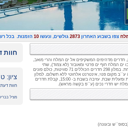
מלח
צפו בשבוע האחרון
2873
גולשים, ונעשו
10
הזמנות. בכל רשת
חוות ד
ק, חדרים מדהימים המשקיפים אל ים המלח והרי מואב,
ו ים המלח חוף ים פרטי ומאובזר (לא צמוד), שתי
בריכות מים מתוקים, בריכת ילדים, מסעדות ורמת מזון משובחת. במלון 298 חדרים הכוללים 71 סוויטות, כולם פונים
ע``ב מקום פנוי, אינטרנט אלחוטי ללא תשלום. למלון
ציון: ט
כשרות של בקעת הירדן. במלון ישרוטל ים המלח יש בית כנסת ומעלית שבת. עזיבה בשבת ב- 15:00, קבלת חדרים
חוות דעת של ר
מציל בבריכ
בסופ``ש ובעונה)