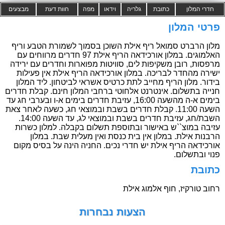
חדרי המלון
כתובת
גלריה
וידאו
מפה
חוות דעת
מבצעים
פרטי המלון
מלון הרברט סמואל ריף אילת השוכן בסמוך לשמורת הטבע וריף
האלמוגים. במלון אורכידאה הריף אילת 97 חדרים מרווחים עם
מרפסות, רובן משקיפות לים, סוויטות מפוארות וחדרים עם ירידה
ישירה מהחדר לבריכה. במלון אורכידאה הריף אילת אין פעילות
בידור. מלון הריף מחייב לתת כרטיס אשראי לביטחון. ליד המלון
חנייה בתשלום. אינטרנט אלחוטי ברחבי המלון חינם. קבלת חדרים
בימים א-ה מהשעה 16:00, עזיבת חדרים בימים א-ו ובערבי חג עד
השעה 11:00. קבלת חדרים בשבת ובמוצאי חג, כשעה לאחר צאת
השבת/חג, עזיבת חדרים בשבת ובמוצאי לג, עד השעה 14:00.
עזיבה במוצ``ש באישור ובתוספת תשלום בקבלה. למלון כשרות
הרבנות אילת. במלון אין בית כנסת ואין מעלית שבת. במלון
אורכידאה הריף אילת יש חדרי נכים. החניה הינה על בסיס מקום
פנוי ובתשלום.
כתובת
רחוב טורקיז, חוף אלמוג אילת
הצעות נבחרות