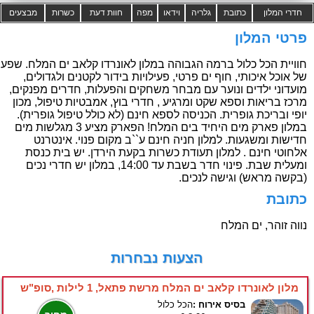
חדרי המלון
כתובת
גלריה
וידאו
מפה
חוות דעת
כשרות
מבצעים
פרטי המלון
חוויית הכל כלול ברמה הגבוהה במלון לאונרדו קלאב ים המלח. שפע
של אוכל איכותי, חוף ים פרטי, פעילויות בידור לקטנים ולגדולים,
מועדוני ילדים ונוער עם מבחר משחקים והפעלות, חדרים מפנקים,
מרכז בריאות וספא שקט ומרגיע , חדרי בוץ, אמבטיות טיפול, מכון
יופי ובריכת גופרית. הכניסה לספא חינם (לא כולל טיפול גופרית).
במלון פארק מים היחיד בים המלח! הפארק מציע 3 מגלשות מים
חדישות ומשגעות. למלון חניה חינם ע``ב מקום פנוי. אינטרנט
אלחוטי חינם . למלון תעודת כשרות בקעת הירדן. יש בית כנסת
ומעלית שבת. פינוי חדר בשבת עד 14:00, במלון יש חדרי נכים
(בקשה מראש) וגישה לנכים.
כתובת
נווה זוהר, ים המלח
הצעות נבחרות
מלון לאונרדו קלאב ים המלח מרשת פתאל, 1 לילות ,סופ"ש
בסיס אירוח :
הכל כלול