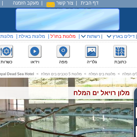
דף הבית
|
צור קשר
|
מעקב הזמנה
|
דילים בארץ
|
רשתות
|
מלונות בחו"ל
|
מלונות באילת
|
מלונות
כתובת
גלריה
מפה
וידאו
כשרות
לים המלח
<
מלונות בים המלח
<
מלונות 5 כוכבים בים המלח
<
yal Dead Sea Hotel
מלון רויאל ים המלח