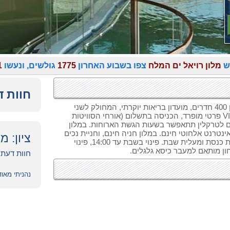
ש
מלון רויאל ים המלח
צפו בשבוע האחרון
1775
גולשים, ונעשו
1
חוות ד
מלון רויאל ים המלח ממוקם באזור המלונות בעין בוקק. במלון 400 חדרים, מועדון בריאות יוקרתי, המחולק לשני
אגפים. הכניסה לספא חופשית, לאורחי המלון. מתחם ספא VIP פרטי מופרד, הכניסה בתשלום (אורחי הסוויטות
 טרקלין מפואר, לאורחי vip. כניסת ילדים לטרקלין תתאפשר בשעות הגשת הארוחות. במלון
ינטרנט אלחוטי חינם. במלון חניה חינם, וחניית נכים
ציון: מצ
(ע`ב מקום פנוי) . למלון כשרות רבנות המועצה הדתית. יש בית כנסת ומעלית שבת. פינוי בשבת עד 14:00, פינוי
ון מותאם למעבר כיסא גלגלים.
חוות דעת של 
נהניתי מאוד