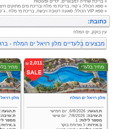
» בריכת שחייה למבוגרים, ילדים ופעוטות
» ספא הכולל: ג`קוזי, בריכת מי מלח ובריכת מים מתוקים חיצו
» ספא VIP הכולל: סאונה רטובה ויבשה, בריכת מי מלח , ג`קוזי, פינוקי פירות וחליטות תה בתשלום .
כתובת:
עין בוקק, ים המלח
מבצעים בלעדיים מלון רויאל ים המלח - ברג
2,011
₪
מחיר בלעדי
מחיר בלע
מלון רויאל ים המלח
מלון רויאל
ת.הגעה:
6/8/2026, יום חמישי
ת.הגעה:
8/2026
ת.עזיבה:
7/8/2026, יום שישי
ת.עזיבה:
מספר לילות:
1
מספר ליל
ב.אירוח:
ל.וארוחת בוקר
ב.אירוח:
ל