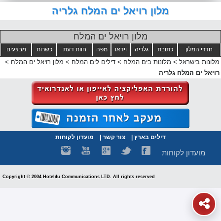
מלון רויאל ים המלח גלריה
מלון רויאל ים המלח
חדרי המלון
כתובת
גלריה
וידאו
מפה
חוות דעת
כשרות
מבצעים
מלונות בישראל
>
מלונות בים המלח
>
דילים לים המלח
>
מלון רויאל ים המלח
>
רויאל ים המלח גלריה
דילים בארץ
|
צור קשר
|
מועדון לקוחות
מועדון לקוחות
Copyright © 2004 Hotel4u Communications LTD. All rights reserved