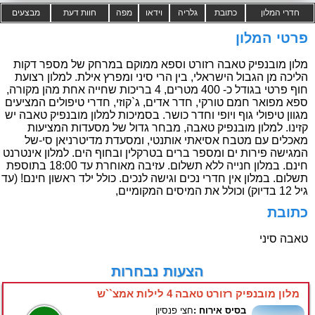
חדרי המלון
כתובת
גלריה
וידאו
מפה
חוות דעת
מבצעים
פרטי המלון
מלון מובנפיק טאבה רזורט וספא ממוקם במרחק של מספר דקות
הליכה מן הגבול הישראלי, בין הרי סיני ומפרץ אילת. למלון רצועת
חוף פרטי בגודל כ- 400 מטרים, 4 בריכות שחייה אחת מהן מקורה,
ספא מפואר חמם טורקי, חדר אדים, ג`קוזי, חדרי טיפולים המציעים
מגוון טיפולי גוף ויופי וחדר כושר. בסמיכות למלון מובנפיק טאבה יש
קזינו. למלון מובנפיק טאבה, מבחר גדול של מסעדות המציעות
מאכלים עם מטבח אסיאתי אותנטי, ומסעדת מדיטרניאן סי-של
המגישה פירות ים ומספר ברים בטרקלין ובחוף הים. למלון אינטרנט
חינם. במלון חנייה ללא תשלום. עזיבה מאוחרת עד 18:00 בתוספת
תשלום. במלון אין חדרי נכים וגישה לנכים. כולל ילד ראשון חינם! (עד
גיל 12 בדיוק) וכולל את המיסים המקומיים,
כתובת
טאבה סיני
הצעות נבחרות
מלון מובנפיק רזורט טאבה 4 לילות אמצ``ש
בסיס אירוח :
חצי פנסיון