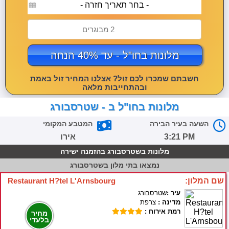
- בחר תאריך חזרה -
2 מבוגרים
מלונות בחו"ל - עד 40% הנחה
חשבתם שמכרו לכם זול? אצלנו המחיר זול באמת
ובהתחייבות מלאה
מלונות בחו"ל ב - שטרסבורג
השעה בעיר הבירה
המטבע המקומי
3:21 PM
אירו
מלונות בשטרסבורג בהזמנה ישירה
נמצאו
בתי מלון בשטרסבורג
שם המלון:
Restaurant H?tel L'Arnsbourg
עיר :
שטרסבורג
מדינה :
צרפת
רמת אירוח :
מחיר
בלעדי