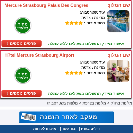
שם המלון:
Mercure Strasbourg Palais Des Congres
עיר :
שטרסבורג
מדינה :
צרפת
רמת אירוח :
מחיר
בלעדי
! פרטים נוספים
אישור מיידי, התשלום בשקלים ללא עמלה
שם המלון:
H?tel Mercure Strasbourg Airport
עיר :
שטרסבורג
מדינה :
צרפת
רמת אירוח :
מחיר
בלעדי
! פרטים נוספים
אישור מיידי, התשלום בשקלים ללא עמלה
מלונות בחו"ל
>
מלונות בצרפת
>
מלונות בשטרסבורג
דילים בארץ
|
צור קשר
|
מועדון לקוחות