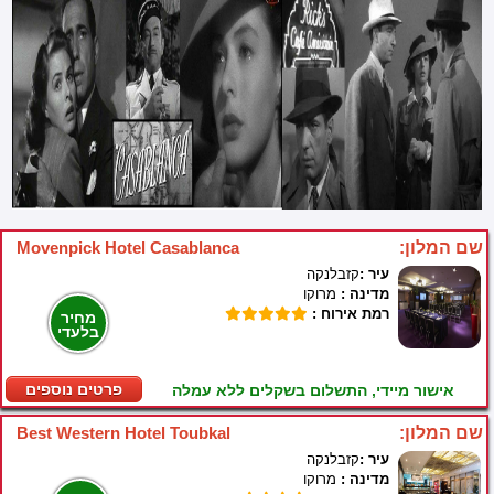
שם המלון:
Movenpick Hotel Casablanca
עיר :
קזבלנקה
מדינה :
מרוקו
רמת אירוח :
מחיר
בלעדי
פרטים נוספים
אישור מיידי, התשלום בשקלים ללא עמלה
שם המלון:
Best Western Hotel Toubkal
עיר :
קזבלנקה
מדינה :
מרוקו