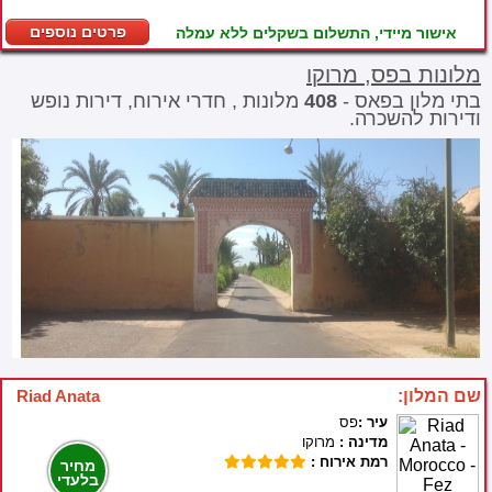
פרטים נוספים
אישור מיידי, התשלום בשקלים ללא עמלה
מלונות בפס, מרוקו
בתי מלון בפאס -
408
מלונות , חדרי אירוח, דירות נופש
ודירות להשכרה.
שם המלון:
Riad Anata
עיר :
פס
מדינה :
מרוקו
רמת אירוח :
מחיר
בלעדי