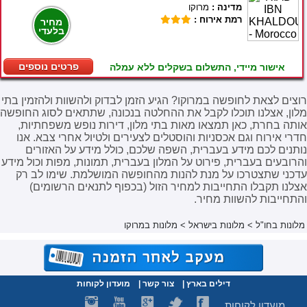
מדינה :
מרוקו
רמת אירוח :
מחיר
בלעדי
פרטים נוספים
אישור מיידי, התשלום בשקלים ללא עמלה
רוצים לצאת לחופשה במרוקו? הגיע הזמן לבדוק ולהשוות ולהזמין בתי
מלון, אצלנו תוכלו לקבל את ההחלטה בנכונה, שתתאים לסוג החופשה
אותה בחרת, כאן תמצאו מאות בתי מלון, דירות נופש משפחתיות,
חדרי אירוח וגם אכסניות והוסטלים לצעירים ולטיול אחרי צבא. אנו
נותנים לכם מידע בעברית, השפה שלכם, כולל מידע על האזורים
והרובעים בעברית, פירוט על המלון בעברית, תמונות, מפות וכול מידע
עדכני שתצטרכו על מנת להנות מהחופשה המושלמת. שימו לב רק
אצלנו תקבלו התחייבות למחיר הזול (בכפוף לתנאים הרשומים)
והתחייבות להשוות מחיר.
מלונות בחו"ל
>
מלונות בישראל
>
מלונות במרוקו
דילים בארץ
|
צור קשר
|
מועדון לקוחות
מועדון לקוחות