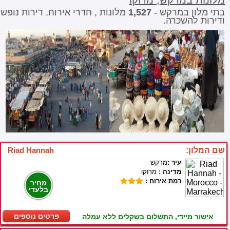
מלונות במרקש, מרוקו
בתי מלון במרקש -
1,527
מלונות , חדרי אירוח, דירות נופש
ודירות להשכרה.
שם המלון:
Riad Hannah
עיר :
מרקש
מדינה :
מרוקו
רמת אירוח :
מחיר
בלעדי
פרטים נוספים
אישור מיידי, התשלום בשקלים ללא עמלה