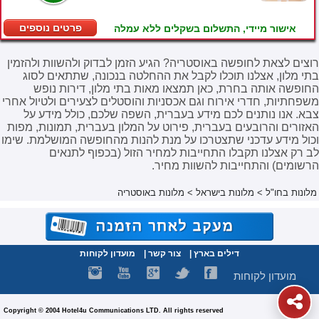
פרטים נוספים
אישור מיידי, התשלום בשקלים ללא עמלה
רוצים לצאת לחופשה באוסטריה? הגיע הזמן לבדוק ולהשוות ולהזמין
בתי מלון, אצלנו תוכלו לקבל את ההחלטה בנכונה, שתתאים לסוג
החופשה אותה בחרת, כאן תמצאו מאות בתי מלון, דירות נופש
משפחתיות, חדרי אירוח וגם אכסניות והוסטלים לצעירים ולטיול אחרי
צבא. אנו נותנים לכם מידע בעברית, השפה שלכם, כולל מידע על
האזורים והרובעים בעברית, פירוט על המלון בעברית, תמונות, מפות
וכול מידע עדכני שתצטרכו על מנת להנות מהחופשה המושלמת. שימו
לב רק אצלנו תקבלו התחייבות למחיר הזול (בכפוף לתנאים
הרשומים) והתחייבות להשוות מחיר.
מלונות בחו"ל
>
מלונות בישראל
>
מלונות באוסטריה
דילים בארץ
|
צור קשר
|
מועדון לקוחות
מועדון לקוחות
Copyright © 2004 Hotel4u Communications LTD. All rights reserved