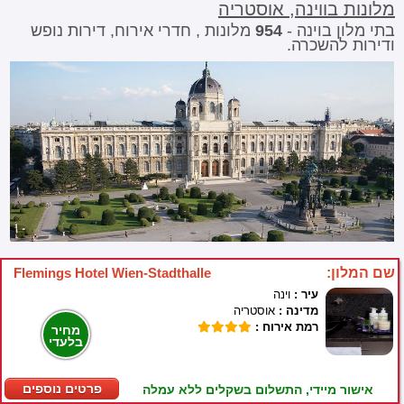
מלונות בווינה, אוסטריה
בתי מלון בוינה -
954
מלונות , חדרי אירוח, דירות נופש
ודירות להשכרה.
שם המלון:
Flemings Hotel Wien-Stadthalle
עיר :
וינה
מדינה :
אוסטריה
רמת אירוח :
מחיר
בלעדי
פרטים נוספים
אישור מיידי, התשלום בשקלים ללא עמלה