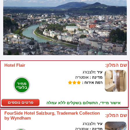
שם המלון:
Hotel Flair
עיר :
זלצבורג
מדינה :
אוסטריה
רמת אירוח :
מחיר
בלעדי
פרטים נוספים
אישור מיידי, התשלום בשקלים ללא עמלה
FourSide Hotel Salzburg, Trademark Collection
שם המלון:
by Wyndham
עיר :
זלצבורג
מדינה :
אוסטריה