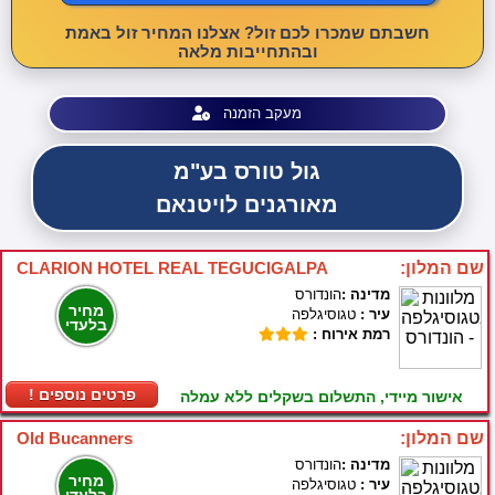
חשבתם שמכרו לכם זול? אצלנו המחיר זול באמת
ובהתחייבות מלאה
מעקב הזמנה
גול טורס בע"מ
מאורגנים לויטנאם
שם המלון:
CLARION HOTEL REAL TEGUCIGALPA
מדינה :
הונדורס
מחיר
עיר :
טגוסיגלפה
בלעדי
רמת אירוח :
! פרטים נוספים
אישור מיידי, התשלום בשקלים ללא עמלה
שם המלון:
Old Bucanners
מדינה :
הונדורס
מחיר
עיר :
טגוסיגלפה