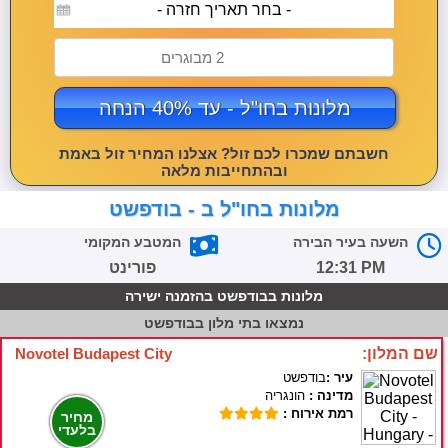
- בחר תאריך חזרה -
2 מבוגרים
מלונות בחו"ל - עד 40% הנחה
חשבתם שמכרו לכם זול? אצלנו המחיר זול באמת
ובהתחייבות מלאה
מלונות בחו"ל ב - בודפשט
השעה בעיר הבירה
המטבע המקומי
12:31 PM
פורינט
מלונות בבודפשט בהזמנה ישירה
נמצאו
בתי מלון בבודפשט
שם המלון:
Novotel Budapest City
עיר :
בודפשט
מדינה :
הונגריה
רמת אירוח :
מחיר
בלעדי