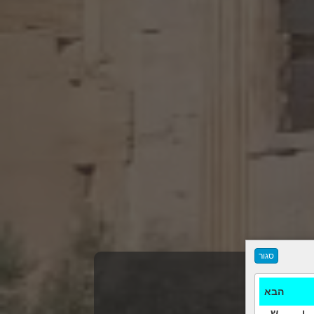
הבא
ו
ש