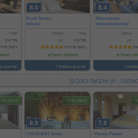
8.0
8.4
Dusit Suites
Athenaeum
Athens
Intercontinental
אתונה
:עיר
אתונה
:עיר
יוון
:מדינה
יוון
:מדינה
וח
:רמת אירוח
:רמת אירו
ום בשקלים
התשלום בשקלים
התשלו
וספים
! פרטים נוספים
! פרטים נ
אתונה, יוון ארבעה כוכבים
י
אישור מיידי
אישור מייד
8.9
7.8
COCO-MAT Hotel
Parnis Palace