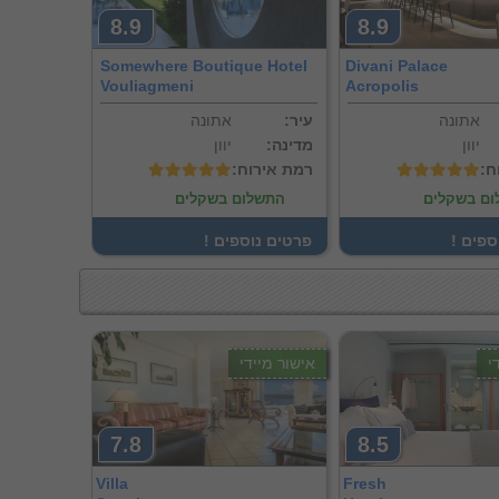
8.9
8.9
Somewhere Boutique Hotel
Divani Palace
Vouliagmeni
Acropolis
אתונה
:עיר
אתונה
יוון
:מדינה
יוון
ח
:רמת אירוח
ם בשקלים
התשלום בשקלים
וספים
! פרטים נוספים
י
אישור מיידי
7.8
8.5
Villa
Fresh