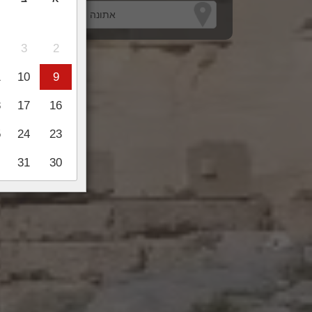
3
2
1
10
9
8
17
16
5
24
23
31
30