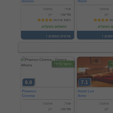
Sounio
Hotel
אתונה
:עיר
אתונה
יוון
:מדינה
יוון
ח
:רמת אירוח
 בשקלים
התשלום בשקלים
וספים
! פרטים נוספים
י
אישור מיידי
8.8
7.1
Priamos-
Hotel Les
Cinema
Amis
אתונה
:עיר
אתונה
יוון
:מדינה
יוון