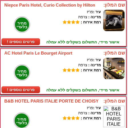
שם המלון:
Niepce Paris Hotel, Curio Collection by Hilton
עיר :
פריז
מדינה :
צרפת
רמת אירוח :
מחיר
בלעדי
! פרטים נוספים
אישור מיידי, התשלום בשקלים ללא עמלה
שם המלון:
AC Hotel Paris Le Bourget Airport
עיר :
פריז
מדינה :
צרפת
רמת אירוח :
מחיר
בלעדי
! פרטים נוספים
אישור מיידי, התשלום בשקלים ללא עמלה
שם המלון:
B&B HOTEL PARIS ITALIE PORTE DE CHOISY
עיר :
פריז
מדינה :
צרפת
רמת אירוח :
מחיר
בלעדי