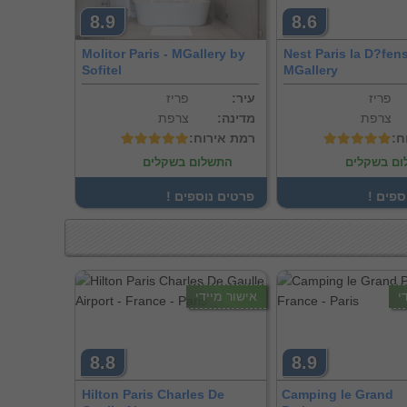
8.9
8.6
Molitor Paris - MGallery by
Nest Paris la D?fens
Sofitel
MGallery
פריז
:עיר
פריז
צרפת
:מדינה
צרפת
ח
:רמת אירוח
ם בשקלים
התשלום בשקלים
וספים
! פרטים נוספים
י
אישור מיידי
8.8
8.9
Hilton Paris Charles De
Camping le Grand