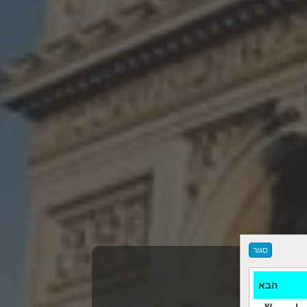
הבא
ו
ש