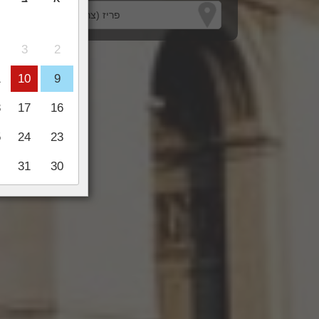
3
2
1
10
9
8
17
16
5
24
23
31
30