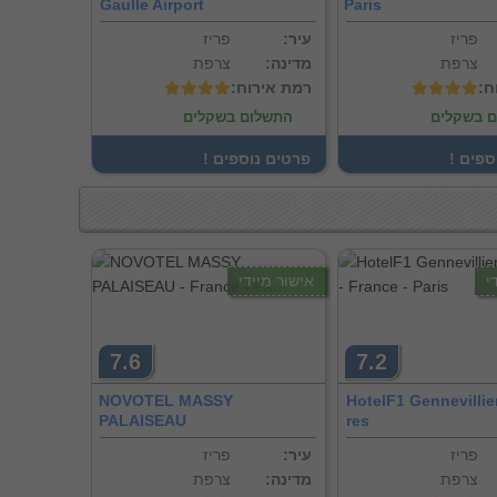
Gaulle Airport
Paris
פריז
:עיר
פריז
צרפת
:מדינה
צרפת
ח
:רמת אירוח
 בשקלים
התשלום בשקלים
וספים
! פרטים נוספים
י
אישור מיידי
7.6
7.2
NOVOTEL MASSY
HotelF1 Gennevillie
PALAISEAU
res
פריז
:עיר
פריז
צרפת
:מדינה
צרפת