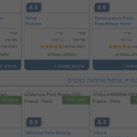
8.6
8.9
e -
Hotel
Renaissance Paris
Parister
Republique Hotel
פריז
:עיר
פריז
:עיר
צרפת
:מדינה
צרפת
:מדינה
וח
:רמת אירוח
:רמת אירו
ום בשקלים
התשלום בשקלים
התשלו
וספים
! פרטים נוספים
! פרטים נ
פריז, צרפת ארבעה כוכבים
י
אישור מיידי
אישור מייד
8.9
8.3
Mercure Paris Roissy
VILLA