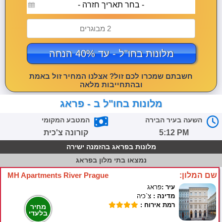
- בחר תאריך חזרה -
2 מבוגרים
מלונות בחו"ל - עד 40% הנחה
חשבתם שמכרו לכם זול? אצלנו המחיר זול באמת
ובהתחייבות מלאה
מלונות בחו"ל ב - פראג
השעה בעיר הבירה
המטבע המקומי
5:12 PM
קורונה צ'כית
מלונות בפראג בהזמנה ישירה
נמצאו
בתי מלון בפראג
שם המלון:
MH Apartments River Prague
עיר :
פראג
מדינה :
צ`כיה
רמת אירוח :
מחיר
בלעדי