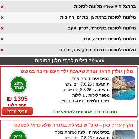
«
מלונות לסוכות #Year# בהרצליה
«
מלונות לסוכות ברמת גן, בת ים, רחובות
«
מלונות לסוכות בקיסריה, זכרון יעקב
«
מלונות לסוכות בנהריה, עכו
«
מלונות לסוכות במצפה רמון, ערד, ירוחם
דילים לבתי מלון בסוכות #Year#
מלון גולדן קראון נצרת שישבת ילד חינם עזיבה במוצש
בסיס אירוח :
חצי פנסיון
20%
ת.הגעה :
7.8.26, יום שישי
הנחה
ת.עזיבה :
8.8.26, יום שבת
מספר לילות :
1 לילות
₪ 1395
דירוג גולשים :
דירוג טוב מאוד
המחיר לזוג
פרטי הדיל
נותרו חדרים אחרונים למבצע זה !
הקיץ עדיין כאן – סופ``ש באילת במחיר שלא כדאי לפספס
בסיס אירוח :
לינה וארוחת בוקר
20%
ת.הגעה :
7.8.26, יום שישי