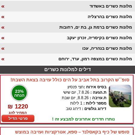
«
מלונות כשרים באשדוד
«
מלונות כשרים בהרצליה
«
מלונות כשרים ברמת גן, בת ים, רחובות
«
מלונות כשרים בקיסריה, זכרון יעקב
«
מלונות כשרים בנהריה, עכו
«
מלונות כשרים במצפה רמון, ערד, ירוחם
דילים למלונות כשרים
סופ``ש הקרוב בתל אביב על הים כולל עזיבה בצאת השבת!
בסיס אירוח :
חצי פנסיון
23%
ת.הגעה :
7.8.26, יום שישי
הנחה
ת.עזיבה :
8.8.26, יום שבת
מספר לילות :
1 לילות
₪ 1220
דירוג גולשים :
דירוג טוב
המחיר לזוג
פרטי הדיל
נותרו חדרים אחרונים למבצע זה !
סופש של כיף בקאסלנד – ספא, אטרקציות ועזיבה במוצש